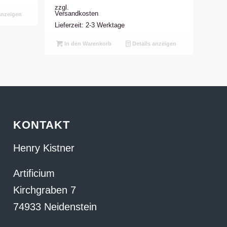
zzgl.
Versandkosten
anzeigen
Lieferzeit: 2-3 Werktage
In den Warenkorb
Details anzeigen
KONTAKT
Henry Kistner
Artificium
Kirchgraben 7
74933 Neidenstein